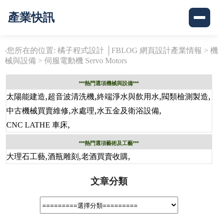
產業快訊
‧您所在的位置: 橘子程式設計 │FBLOG 網頁設計產業情報 >
機
械與設備
>
伺服電動機 Servo Motors
***熱門選項機械與設備***
,
,
,
,
太陽能建造
超音波清洗機
終端淨水與飲用水
閥類檢測製造
,
,
,
中古機械買賣維修
水處理
水五金及衛浴設備
,
CNC LATHE 車床
***熱門選項藝術及工藝***
,
,
,
大理石工藝
酒瓶雕刻
老酒買賣收購
文章分類