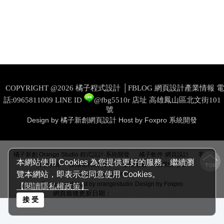
COPYRIGHT @2026 橘子程式設計 │FBLOG 網頁設計產業情報 電
話:0965811009
LINE ID
@fbg5510r
店址 高雄鳳山區北文街101
號
Design by 橘子新創網頁設計
Host by Foxpro 系統開發
│
│
橘子新創 Orange Studio 程式設計‧系統開發
橘子軟件
網頁設計
客戶
本網站使用 Cookies 為您提供更好的服務。繼續瀏
│
│
│
商情系統
部落格行銷‧日本
產業情報
產業情報
E-
覽本網站，即表示您同意使用 Cookies。
mail:help@foxpro.com.tw
System and Host by orangestudio
Design by Foxpro
【閱讀隱私權政策】
網頁最後更新日期：
08/08/2026 06:52:54
接 受