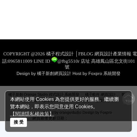
COPYRIGHT @2026 橘子程式設計 │FBLOG 網頁設計產業情報 電
話:0965811009
LINE ID
@fbg5510r
店址 高雄鳳山區北文街101
號
Design by 橘子新創網頁設計
Host by Foxpro 系統開發
│
│
橘子新創 Orange Studio 程式設計‧系統開發
橘子軟件
網頁設計
客戶
本網站使用 Cookies 為您提供更好的服務。繼續瀏
│
│
│
商情系統
部落格行銷‧日本
產業情報
產業情報
E-
覽本網站，即表示您同意使用 Cookies。
mail:help@foxpro.com.tw
System and Host by orangestudio
Design by Foxpro
【閱讀隱私權政策】
網頁最後更新日期：
08/09/2026 08:56:07
接 受