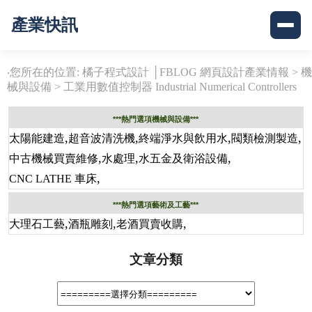
產業快訊
‧您所在的位置: 橘子程式設計 │FBLOG 網頁設計產業情報 >
機
械與設備
>
工業用數值控制器 Industrial Numerical Controllers
***熱門選項機械與設備***
,
,
,
,
太陽能建造
超音波清洗機
終端淨水與飲用水
閥類檢測製造
,
,
,
中古機械買賣維修
水處理
水五金及衛浴設備
,
CNC LATHE 車床
***熱門選項藝術及工藝***
,
,
,
大理石工藝
酒瓶雕刻
老酒買賣收購
文章分類