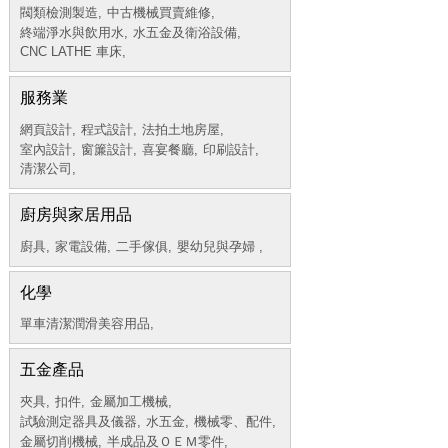
閥類檢測製造,
中古機械買賣維修,
終端淨水與飲用水,
水五金及衛浴設備,
CNC LATHE 車床,
服務業
網頁設計,
程式設計,
法拍土地房屋,
室內設計,
窗簾設計,
喜宴餐廳,
印刷設計,
清潔公司,
廚房與家居用品
廚具,
家電設備,
二手傢俱,
嬰幼兒與孕婦 ,
化學
單車清潔潤滑美容用品,
五金產品
夾具,
扣件,
金屬加工機械,
試驗測定器具及儀器,
水五金,
機械零、配件,
金屬切削機械,
半成品及ＯＥＭ零件,