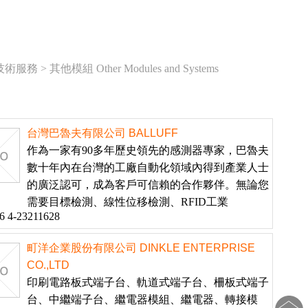
技術服務
>
其他模組 Other Modules and Systems
台灣巴魯夫有限公司 BALLUFF
作為一家有90多年歷史領先的感測器專家，巴魯夫
數十年內在台灣的工廠自動化領域內得到產業人士
的廣泛認可，成為客戶可信賴的合作夥伴。無論您
需要目標檢測、線性位移檢測、RFID工業
6 4-23211628
町洋企業股份有限公司 DINKLE ENTERPRISE
CO.,LTD
印刷電路板式端子台、軌道式端子台、柵板式端子
台、中繼端子台、繼電器模組、繼電器、轉接模