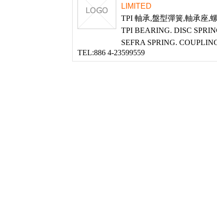
LIMITED
TPI 軸承,盤型彈簧,軸承座
TPI BEARING. DISC SPRIN
SEFRA SPRING. COUPLIN
TEL:886 4-23599559