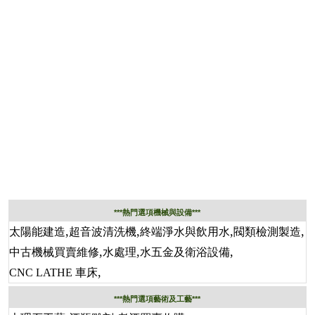
***熱門選項機械與設備***
,
,
,
,
太陽能建造
超音波清洗機
終端淨水與飲用水
閥類檢測製造
,
,
,
中古機械買賣維修
水處理
水五金及衛浴設備
,
CNC LATHE 車床
***熱門選項藝術及工藝***