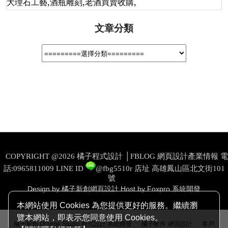
,
,
,
大理石工藝
酒瓶雕刻
老酒買賣收購
文章分類
COPYRIGHT @2026 橘子程式設計 │FBLOG 網頁設計產業情報 電
話:0965811009
LINE ID
@fbg5510r
店址 高雄鳳山區北文街101
號
Design by 橘子新創網頁設計
Host by Foxpro 系統開發
本網站使用 Cookies 為您提供更好的服務。繼續瀏
覽本網站，即表示您同意使用 Cookies。
│
│
橘子新創 Orange Studio 程式設計‧系統開發
橘子軟件
網頁設計
客戶