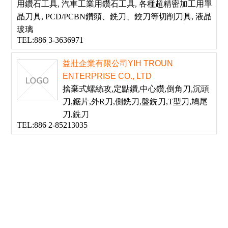
用鑽石工具, 汽車工業用鑽石工具, 各種超精密加工用單
晶刀具, PCD/PCBN鑽頭、銑刀、鉸刀等切削刀具, 液晶
玻璃
TEL:886 3-3636971
益壯企業有限公司YIH TROUN
ENTERPRISE CO., LTD
捨棄式螺絲攻,定點鑽,中心鑽,倒角刀,沉頭
刀,鋸片,外R刀,側銑刀,盤銑刀,T型刀,鳩尾
刀,銑刀
TEL:886 2-85213035