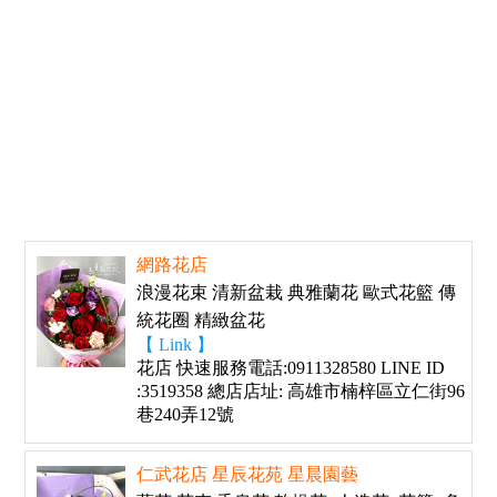
網路花店
浪漫花束 清新盆栽 典雅蘭花 歐式花籃 傳
統花圈 精緻盆花
【 Link 】
花店 快速服務電話:0911328580 LINE ID
:3519358 總店店址: 高雄市楠梓區立仁街96
巷240弄12號
仁武花店 星辰花苑 星晨園藝