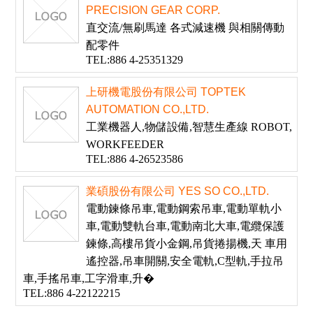
PRECISION GEAR CORP.
直交流/無刷馬達 各式減速機 與相關傳動
配零件
TEL:886 4-25351329
上研機電股份有限公司 TOPTEK
AUTOMATION CO.,LTD.
工業機器人,物儲設備,智慧生產線 ROBOT,
WORKFEEDER
TEL:886 4-26523586
業碩股份有限公司 YES SO CO.,LTD.
電動鍊條吊車,電動鋼索吊車,電動單軌小
車,電動雙軌台車,電動南北大車,電纜保護
鍊條,高樓吊貨小金鋼,吊貨捲揚機,天 車用
遙控器,吊車開關,安全電軌,C型軌,手拉吊
車,手搖吊車,工字滑車,升�
TEL:886 4-22122215