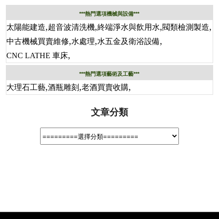
***熱門選項機械與設備***
,
,
,
,
太陽能建造
超音波清洗機
終端淨水與飲用水
閥類檢測製造
,
,
,
中古機械買賣維修
水處理
水五金及衛浴設備
,
CNC LATHE 車床
***熱門選項藝術及工藝***
,
,
,
大理石工藝
酒瓶雕刻
老酒買賣收購
文章分類