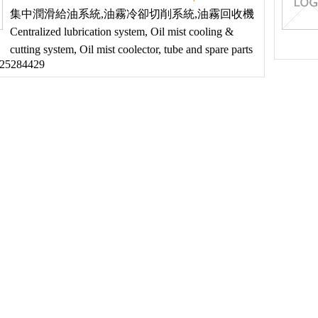
集中潤滑給油系統,油霧冷卻切削系統,油霧回收機
Centralized lubrication system, Oil mist cooling &
cutting system, Oil mist coolector, tube and spare parts
-25284429