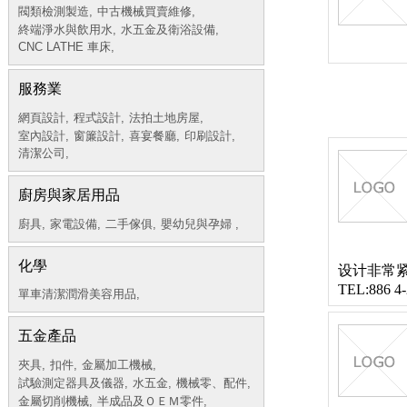
閥類檢測製造,
中古機械買賣維修,
終端淨水與飲用水,
水五金及衛浴設備,
CNC LATHE 車床,
服務業
網頁設計,
程式設計,
法拍土地房屋,
室內設計,
窗簾設計,
喜宴餐廳,
印刷設計,
清潔公司,
廚房與家居用品
廚具,
家電設備,
二手傢俱,
嬰幼兒與孕婦 ,
化學
设计非常
TEL:886 4
單車清潔潤滑美容用品,
五金產品
夾具,
扣件,
金屬加工機械,
試驗測定器具及儀器,
水五金,
機械零、配件,
金屬切削機械,
半成品及ＯＥＭ零件,