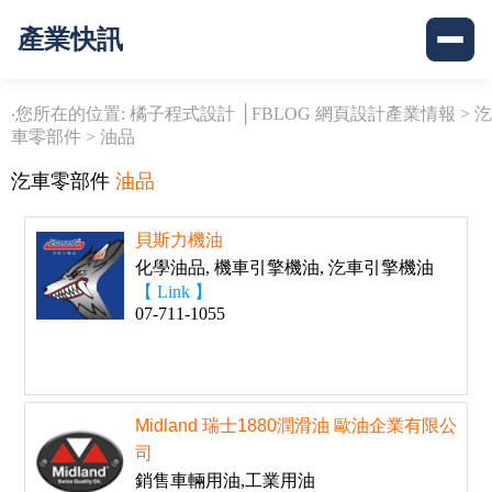
產業快訊
‧您所在的位置: 橘子程式設計 │FBLOG 網頁設計產業情報 >
汔
車零部件
>
油品
汔車零部件
油品
貝斯力機油
化學油品, 機車引擎機油, 汔車引擎機油
【 Link 】
07-711-1055
Midland 瑞士1880潤滑油 歐油企業有限公
司
銷售車輛用油,工業用油