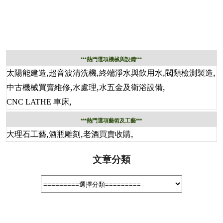
***熱門選項機械與設備***
,
,
,
,
太陽能建造
超音波清洗機
終端淨水與飲用水
閥類檢測製造
,
,
,
中古機械買賣維修
水處理
水五金及衛浴設備
,
CNC LATHE 車床
***熱門選項藝術及工藝***
,
,
,
大理石工藝
酒瓶雕刻
老酒買賣收購
文章分類