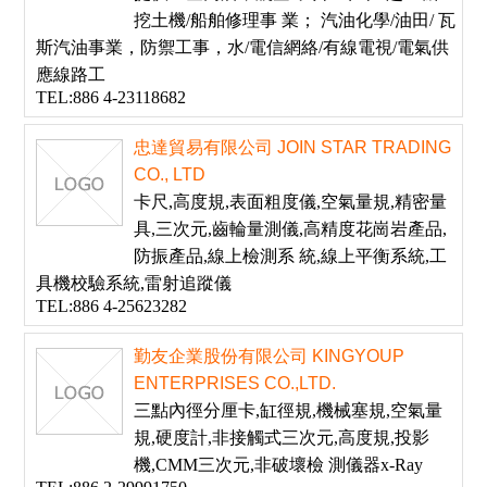
挖土機/船舶修理事 業； 汽油化學/油田/ 瓦
斯汽油事業，防禦工事，水/電信網絡/有線電視/電氣供
應線路工
TEL:886 4-23118682
忠達貿易有限公司 JOIN STAR TRADING
CO., LTD
卡尺,高度規,表面粗度儀,空氣量規,精密量
具,三次元,齒輪量測儀,高精度花崗岩產品,
防振產品,線上檢測系 統,線上平衡系統,工
具機校驗系統,雷射追蹤儀
TEL:886 4-25623282
勤友企業股份有限公司 KINGYOUP
ENTERPRISES CO.,LTD.
三點內徑分厘卡,缸徑規,機械塞規,空氣量
規,硬度計,非接觸式三次元,高度規,投影
機,CMM三次元,非破壞檢 測儀器x-Ray