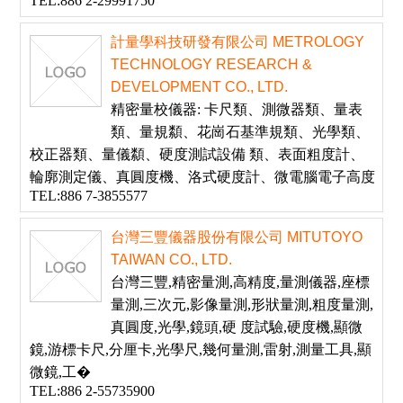
TEL:886 2-29991750
計量學科技研發有限公司 METROLOGY
TECHNOLOGY RESEARCH &
DEVELOPMENT CO., LTD.
精密量校儀器: 卡尺類、測微器類、量表
類、量規纇、花崗石基準規類、光學類、
校正器類、量儀纇、硬度測試設備 類、表面粗度計、
輪廓測定儀、真圓度機、洛式硬度計、微電腦電子高度
TEL:886 7-3855577
台灣三豐儀器股份有限公司 MITUTOYO
TAIWAN CO., LTD.
台灣三豐,精密量測,高精度,量測儀器,座標
量測,三次元,影像量測,形狀量測,粗度量測,
真圓度,光學,鏡頭,硬 度試驗,硬度機,顯微
鏡,游標卡尺,分厘卡,光學尺,幾何量測,雷射,測量工具,顯
微鏡,工�
TEL:886 2-55735900