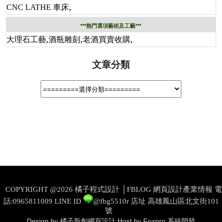
,
CNC LATHE 車床
***熱門選項藝術及工藝***
,
,
,
大理石工藝
酒瓶雕刻
老酒買賣收購
文章分類
COPYRIGHT @2026 橘子程式設計 │FBLOG 網頁設計產業情報 電
話:0965811009
LINE ID
@fbg5510r
店址 高雄鳳山區北文街101
號
Design by 橘子新創網頁設計
Host by Foxpro 系統開發