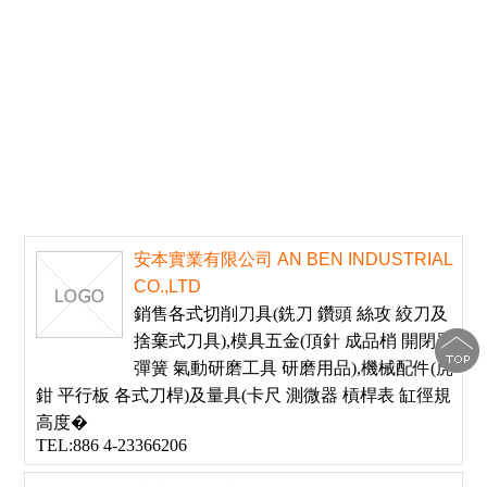
安本實業有限公司 AN BEN INDUSTRIAL
CO.,LTD
銷售各式切削刀具(銑刀 鑽頭 絲攻 絞刀及
捨棄式刀具),模具五金(頂針 成品梢 開閉器
彈簧 氣動研磨工具 研磨用品),機械配件(虎
鉗 平行板 各式刀桿)及量具(卡尺 測微器 槓桿表 缸徑規
高度�
TEL:886 4-23366206