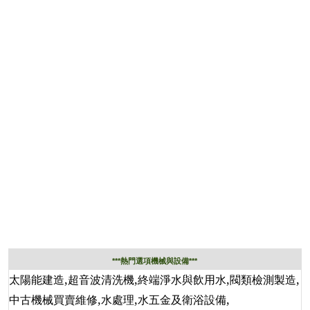
***熱門選項機械與設備***
,
,
,
,
太陽能建造
超音波清洗機
終端淨水與飲用水
閥類檢測製造
,
,
,
中古機械買賣維修
水處理
水五金及衛浴設備