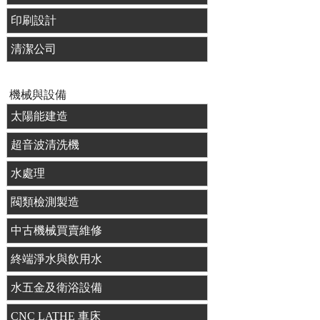
印刷設計
清潔公司
機械與設備
太陽能建造
超音波清洗機
水處理
閥類檢測製造
中古機械買賣維修
終端淨水與飲用水
水五金及衛浴設備
CNC LATHE 車床