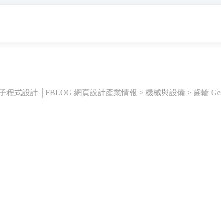
橘子程式設計 │FBLOG 網頁設計產業情報 >
機械與設備
>
齒輪 Ge