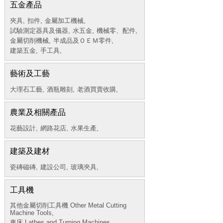
五金產品
夾具,
扣件,
金屬加工機械,
試驗測定器具及儀器,
水五金,
機械零、配件,
金屬切削機械,
半成品及ＯＥＭ零件,
建築五金,
手工具,
藝術及工藝
大理石工藝,
酒瓶雕刻,
老酒買賣收購,
農業及相關產品
花藝設計,
網路花店,
水果生產,
建築及建材
瓷磚磁磚,
建設公司,
玻璃夾具,
工具機
其他金屬切削工具機 Other Metal Cutting
Machine Tools,
車床 Lathes and Turning Machines,