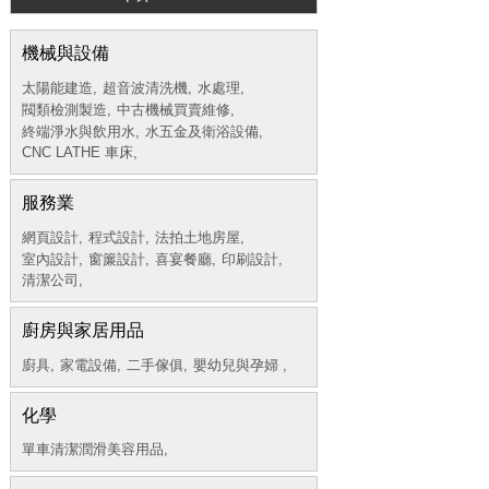
機械與設備
太陽能建造,
超音波清洗機,
水處理,
閥類檢測製造,
中古機械買賣維修,
終端淨水與飲用水,
水五金及衛浴設備,
CNC LATHE 車床,
服務業
網頁設計,
程式設計,
法拍土地房屋,
室內設計,
窗簾設計,
喜宴餐廳,
印刷設計,
清潔公司,
廚房與家居用品
廚具,
家電設備,
二手傢俱,
嬰幼兒與孕婦 ,
化學
單車清潔潤滑美容用品,