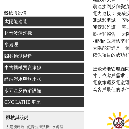
纜連接到反向變
機械與設備
電力連接： 完成
測試和調試： 安
太陽能建造
運營和維護： 完
超音波清洗機
監控和報告： 太
相關的政府標準
水處理
太陽能建造
是一
確保項目的成功
閥類檢測製造
中古機械買賣維修
匯聚光能管理顧問
才，依客戶需求
終端淨水與飲用水
電廠維運及電廠
為客戶最佳的夥
水五金及衛浴設備
CNC LATHE 車床
機械與設備
太陽能建造,
超音波清洗機,
水處理,