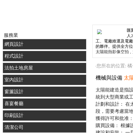
匯
服務業
人
工、電廠維運及電
網頁設計
的夥伴。提供全方
太陽能熱影像空拍 ,
程式設計
‧您所在的位置: 
法拍土地房屋
機械與設備
太
室內設計
太陽能建造
是指
窗簾設計
統到大型商業或
喜宴餐廳
計劃和設計： 在
段，需要考慮當
印刷設計
獲得許可和批准：
購買設備： 根據
清潔公司
建設和安裝： 一