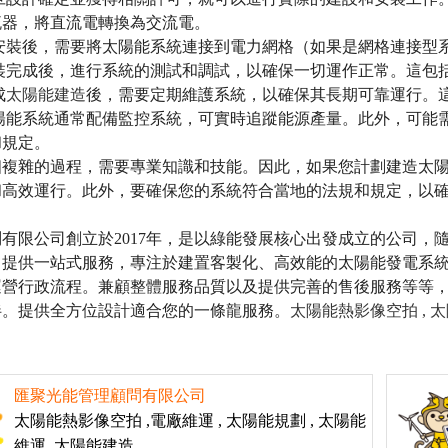
流器，將直流電轉換為交流電。
安裝後，需要將太陽能系統連接到電力網格（如果是網格連接型
裝完成後，進行系統的測試和調試，以確保一切運作正常。這包
成
太陽能建造
後，需要定期維護系統，以確保其長期可靠運行。
陽能系統通常配備監控系統，可實時追蹤能源產量。此外，可能
和規定。
個複雜的過程，需要專業知識和技能。因此，如果您計劃建造太
和高效運行。此外，要確保您的系統符合當地的法規和規定，以
有限公司創立於2017年，是以綠能發展核心出發成立的公司，
，提供一站式服務，專注於建置客製化、高效能的太陽能發電系
運營行政流程。兼顧整體服務品質以及提供完善的售後服務等等
伴。提供全方位設計適合您的一條龍服務。
太陽能熱影像空拍 ,
太
匯聚光能管理顧問有限公司
太陽能熱影像空拍 ,電廠維運 , 太陽能規劃 , 太陽能
維運, 太陽能建造