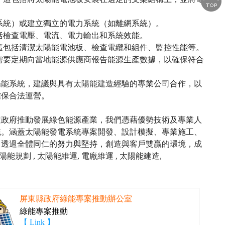
系統）或建立獨立的電力系統（如離網系統）。
括檢查電壓、電流、電力輸出和系統效能。
這包括清潔太陽能電池板、檢查電纜和組件、監控性能等。
需要定期向當地能源供應商報告能源生產數據，以確保符合
陽能系統，建議與具有
太陽能建造
經驗的專業公司合作，以
確保合法運營。
隨政府推動發展綠色能源產業，我們憑藉優勢技術及專業人
統。涵蓋太陽能發電系統專案開發、設計模擬、專業施工、
，透過全體同仁的努力與堅持，創造與客戶雙贏的環境，成
陽能規劃 ,
太陽能維運,
電廠維運 ,
太陽能建造,
屏東縣政府綠能專案推動辦公室
綠能專案推動
【 Link 】