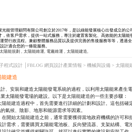
聚光能管理顧問有限公司創立於2017年，是以綠能發展核心出發成立的
才，依客戶需求，提供一站式服務，專注於建置客製化、高效能的太陽能
廠運營行政流程。兼顧整體服務品質以及提供完善的售後服務等等，透過
位設計適合您的一條龍服務。
太陽能規劃 ,
太陽能維運,
電廠維運 ,
太陽能建造,
橘子程式設計 │FBLOG 網頁設計產業情報 >
機械與設備
>
太陽能
陽能建造
設計、安裝和建造太陽能發電系統的過程，以利用太陽能來產生
工業太陽能發電場的建設。以下是
太陽能建造
的一些主要步驟：
太陽能建造
過程中，首先需要進行詳細的計劃和設計。這包括確
地的氣候、陰影、地形和能源需求等因素。
 在開始
太陽能建造
之前，通常需要獲得當地政府機構的許可和
設計需求，需要購買太陽能電池板、反向變流器、支架結構、電
旦設計確定並獲得相關許可，就可以進行實際的建設和安裝工作