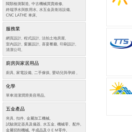
閥類檢測製造,
中古機械買賣維修,
終端淨水與飲用水,
水五金及衛浴設備,
CNC LATHE 車床,
服務業
網頁設計,
程式設計,
法拍土地房屋,
室內設計,
窗簾設計,
喜宴餐廳,
印刷設計,
清潔公司,
廚房與家居用品
廚具,
家電設備,
二手傢俱,
嬰幼兒與孕婦 ,
化學
單車清潔潤滑美容用品,
五金產品
夾具,
扣件,
金屬加工機械,
試驗測定器具及儀器,
水五金,
機械零、配件,
金屬切削機械,
半成品及ＯＥＭ零件,