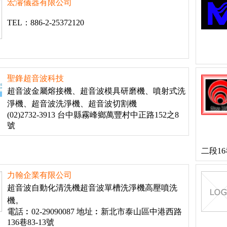
宏濬儀器有限公司
TEL：886-2-25372120
聖鋒超音波科技
超音波金屬熔接機、超音波模具研磨機、噴射式洗
淨機、超音波洗淨機、超音波切割機
(02)2732-3913 台中縣霧峰鄉萬豐村中正路152之8
號
二段16
力翰企業有限公司
超音波自動化清洗機超音波單槽洗淨機高壓噴洗
機。
電話︰02-29090087 地址︰新北市泰山區中港西路
136巷83-13號