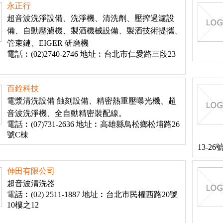
永正行
超音波洗淨設備、洗淨機、清洗劑、壓搾過濾設
備、自動壓濾機、製酒機械設備、製酒技術提攜、
管束鏈、EIGER 研磨機
電話︰(02)2740-2746 地址︰台北市仁愛路三段23
百銓科技
電漿清洗設備 蝕刻設備、精密熱重壓曝光機、超
音波洗淨機、全自動精密裝配線。
電話︰(07)731-2636 地址︰高雄縣鳥松鄉松埔路26
號C棟
13-26
伸田有限公司
超音波清洗器
電話︰(02) 2511-1887 地址︰台北市民權西路20號
10樓之12