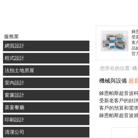
錸
服務業
受
客
網頁設計
品
官
程式設計
‧您所在的位置: 
法拍土地房屋
機械與設備
超
室內設計
錸恩帕斯超音波科
窗簾設計
受新老客戶的好評
喜宴餐廳
客戶的預算和需
錸恩帕斯超音波
印刷設計
清潔公司