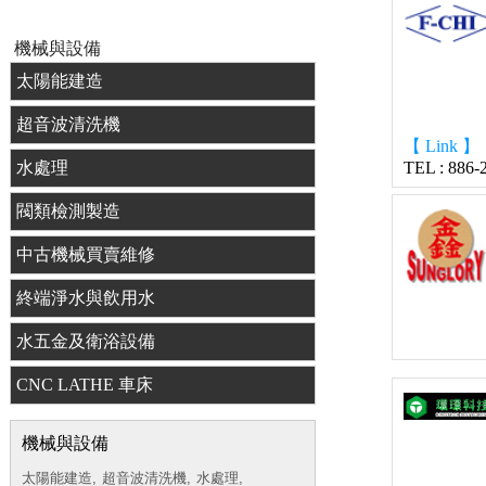
機械與設備
太陽能建造
超音波清洗機
【 Link 】
水處理
TEL : 886-
閥類檢測製造
中古機械買賣維修
終端淨水與飲用水
水五金及衛浴設備
CNC LATHE 車床
機械與設備
太陽能建造,
超音波清洗機,
水處理,