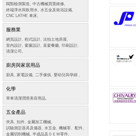
閥類檢測製造,
中古機械買賣維修,
終端淨水與飲用水,
水五金及衛浴設備,
CNC LATHE 車床,
服務業
網頁設計,
程式設計,
法拍土地房屋,
室內設計,
窗簾設計,
喜宴餐廳,
印刷設計,
清潔公司,
廚房與家居用品
廚具,
家電設備,
二手傢俱,
嬰幼兒與孕婦 ,
化學
單車清潔潤滑美容用品,
五金產品
夾具,
扣件,
金屬加工機械,
試驗測定器具及儀器,
水五金,
機械零、配件,
金屬切削機械,
半成品及ＯＥＭ零件,