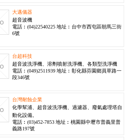
大邁儀器
超音波機
電話︰(04)22540225 地址︰台中市西屯區朝馬三街
6號
台超科技
超音波洗淨機、溶劑噴射洗淨機、各類型洗淨機
電話︰(049)2511939 地址︰彰化縣芬園鄉員草路一
段346號
台灣耐蝕企業
化學幫浦、超音波洗淨機、過濾器、廢氣處理塔自
動化設備。
電話︰(03)452-7853 地址︰桃園縣中壢市普義里普
義路197號