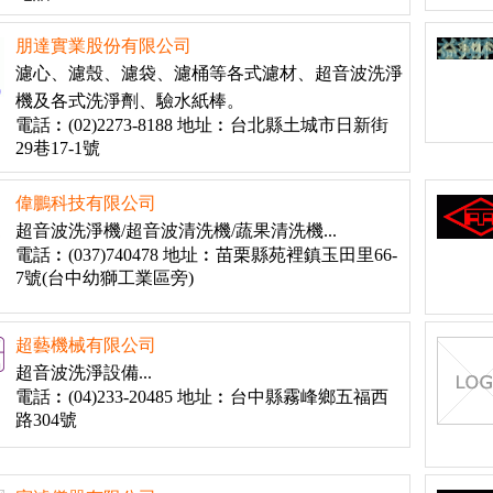
朋達實業股份有限公司
濾心、濾殼、濾袋、濾桶等各式濾材、超音波洗淨
機及各式洗淨劑、驗水紙棒。
電話︰(02)2273-8188 地址︰台北縣土城市日新街
29巷17-1號
偉鵬科技有限公司
超音波洗淨機/超音波清洗機/蔬果清洗機...
電話︰(037)740478 地址︰苗栗縣苑裡鎮玉田里66-
7號(台中幼獅工業區旁)
超藝機械有限公司
超音波洗淨設備...
電話︰(04)233-20485 地址︰台中縣霧峰鄉五福西
路304號