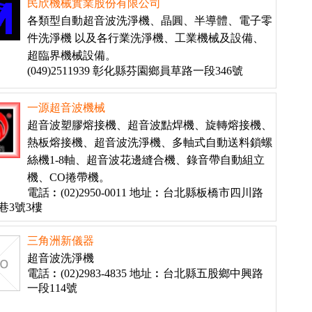
民欣機械實業股份有限公司
各類型自動超音波洗淨機、晶圓、半導體、電子零
件洗淨機 以及各行業洗淨機、工業機械及設備、
超臨界機械設備。
(049)2511939 彰化縣芬園鄉員草路一段346號
一源超音波機械
超音波塑膠熔接機、超音波點焊機、旋轉熔接機、
熱板熔接機、超音波洗淨機、多軸式自動送料鎖螺
絲機1-8軸、超音波花邊縫合機、錄音帶自動組立
機、CO捲帶機。
電話︰(02)2950-0011 地址︰台北縣板橋市四川路
巷3號3樓
三角洲新儀器
超音波洗淨機
電話︰(02)2983-4835 地址︰台北縣五股鄉中興路
一段114號