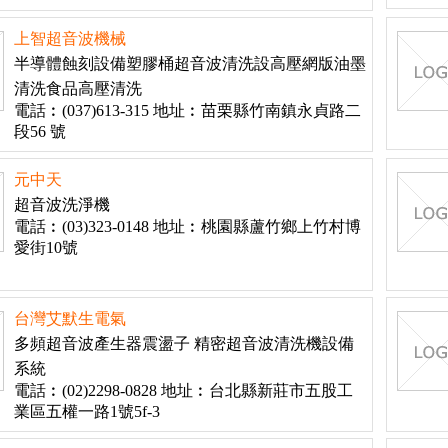
上智超音波機械
半導體蝕刻設備塑膠桶超音波清洗設高壓網版油墨
清洗食品高壓清洗
電話︰(037)613-315 地址︰苗栗縣竹南鎮永貞路二
段56 號
元中天
超音波洗淨機
電話︰(03)323-0148 地址︰桃園縣蘆竹鄉上竹村博
愛街10號
台灣艾默生電氣
多頻超音波產生器震盪子 精密超音波清洗機設備
系統
電話︰(02)2298-0828 地址︰台北縣新莊市五股工
業區五權一路1號5f-3