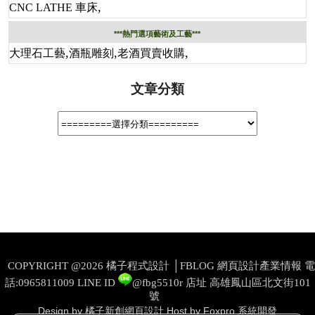
,
CNC LATHE 車床
***熱門選項藝術及工藝***
,
,
,
大理石工藝
酒瓶雕刻
老酒買賣收購
文章分類
COPYRIGHT @2026 橘子程式設計 │FBLOG 網頁設計產業情報 電
話:0965811009
LINE ID
@fbg5510r
店址 高雄鳳山區北文街101
號
Design by 橘子新創網頁設計
Host by Foxpro 系統開發