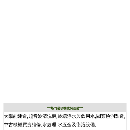
***熱門選項機械與設備***
,
,
,
,
太陽能建造
超音波清洗機
終端淨水與飲用水
閥類檢測製造
,
,
,
中古機械買賣維修
水處理
水五金及衛浴設備