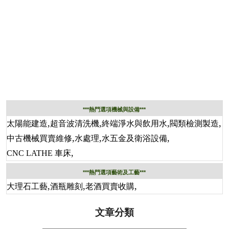
***熱門選項機械與設備***
,
,
,
,
太陽能建造
超音波清洗機
終端淨水與飲用水
閥類檢測製造
,
,
,
中古機械買賣維修
水處理
水五金及衛浴設備
,
CNC LATHE 車床
***熱門選項藝術及工藝***
,
,
,
大理石工藝
酒瓶雕刻
老酒買賣收購
文章分類