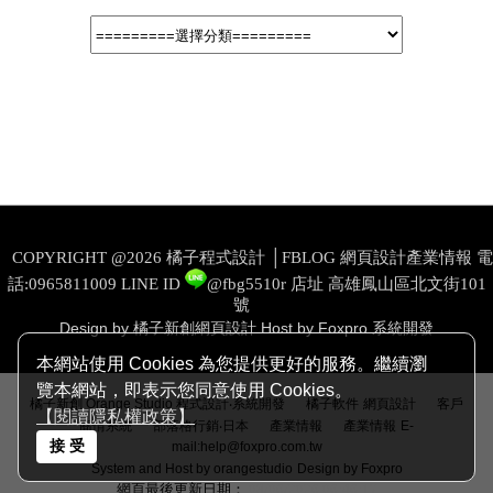
COPYRIGHT @2026 橘子程式設計 │FBLOG 網頁設計產業情報 電
話:0965811009
LINE ID
@fbg5510r
店址 高雄鳳山區北文街101
號
Design by 橘子新創網頁設計
Host by Foxpro 系統開發
本網站使用 Cookies 為您提供更好的服務。繼續瀏
覽本網站，即表示您同意使用 Cookies。
│
│
橘子新創 Orange Studio 程式設計‧系統開發
橘子軟件
網頁設計
客戶
【閱讀隱私權政策】
│
│
│
商情系統
部落格行銷‧日本
產業情報
產業情報
E-
接 受
mail:help@foxpro.com.tw
System and Host by orangestudio
Design by Foxpro
網頁最後更新日期：
08/06/2026 06:46:17