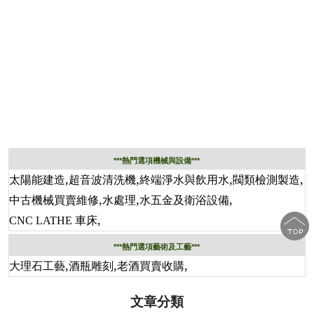
***熱門選項機械與設備***
,
,
,
,
太陽能建造
超音波清洗機
終端淨水與飲用水
閥類檢測製造
,
,
,
中古機械買賣維修
水處理
水五金及衛浴設備
,
CNC LATHE 車床
***熱門選項藝術及工藝***
,
,
,
大理石工藝
酒瓶雕刻
老酒買賣收購
文章分類