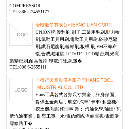
COMPRESSOR
TEL:886 2-24551177
瑩聯股份有限公司EANG LIAN CORP.
UNION牌,優利刷,刷子,工業用毛刷,動力輪
刷,氣動工具用刷,電動工具用刷,矽砂尼龍
刷,鑽石尼龍刷,輪軸刷,板槽 刷,FM不織布
輥,合成纖維輥,LCD/TFT LCD精密刷,光電
業精密刷,耐高溫刷,靜電消除刷,迷�
TEL:886 6-2655111
向得行興業股份有限公司HANS TOOL
INDUSTRIAL CO., LTD
Hans工具各式各類尺寸齊全，終身保固。
提供五金商店，航空/ 汽車/ 卡車/ 起重機/
挖土機/船舶修理事 業； 汽油化學/油田/ 瓦
斯汽油事業，防禦工事，水/電信網絡/有線電視/電氣供
應線路工�