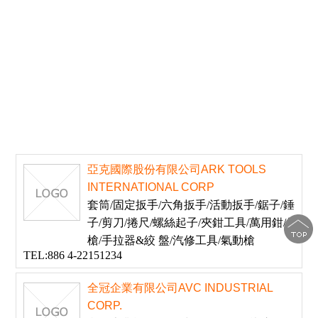
亞克國際股份有限公司ARK TOOLS
INTERNATIONAL CORP
套筒/固定扳手/六角扳手/活動扳手/鋸子/錘
子/剪刀/捲尺/螺絲起子/夾鉗工具/萬用鉗/釘
槍/手拉器&絞 盤/汽修工具/氣動槍
TEL:886 4-22151234
全冠企業有限公司AVC INDUSTRIAL
CORP.