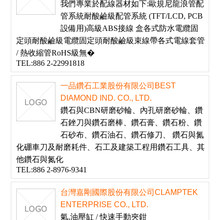
我們專業於配線器材如下:歐規尼龍浪管配
管系統耐酸鹼級配管系統 (TFT/LCD, PCB
設備用)高級ABS接線 盒各式防水電纜固
定頭耐酸鹼級電纜固定頭耐酸鹼級束線帶各式電線套管
/ 熱收縮管RoHS級無�
TEL:886 2-22991818
一品鑽石工業股份有限公司BEST
DIAMOND IND. CO., LTD.
鑽石與CBN研磨砂輪、內孔研磨砂輪、鑽
石銼刀與鑽石磨棒、鑽石膏、鑽石粉、鑽
石砂布、鑽石油石、鑽石修刀、 鑽石與氮
化硼車刀及耐磨耗件、石工及建築工程用鑽石工具、其
他鑽石與氮化
TEL:886 2-8976-9341
台灣嘉剛國際股份有限公司CLAMPTEK
ENTERPRISE CO., LTD.
氣,油壓缸 / 快速手動夾鉗