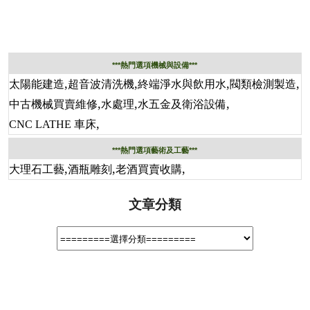
***熱門選項機械與設備***
,
,
,
,
太陽能建造
超音波清洗機
終端淨水與飲用水
閥類檢測製造
,
,
,
中古機械買賣維修
水處理
水五金及衛浴設備
,
CNC LATHE 車床
***熱門選項藝術及工藝***
,
,
,
大理石工藝
酒瓶雕刻
老酒買賣收購
文章分類