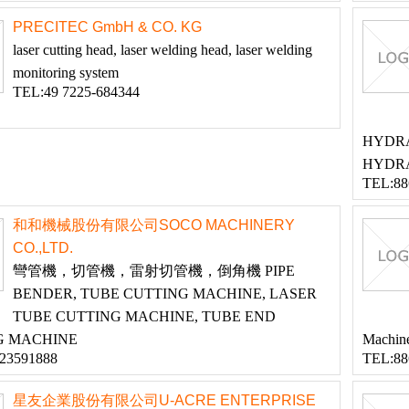
PRECITEC GmbH & CO. KG
laser cutting head, laser welding head, laser welding
monitoring system
TEL:49 7225-684344
HYDR
HYDRA
TEL:88
和和機械股份有限公司SOCO MACHINERY
CO.,LTD.
彎管機，切管機，雷射切管機，倒角機 PIPE
BENDER, TUBE CUTTING MACHINE, LASER
TUBE CUTTING MACHINE, TUBE END
G MACHINE
Machine
-23591888
TEL:88
星友企業股份有限公司U-ACRE ENTERPRISE