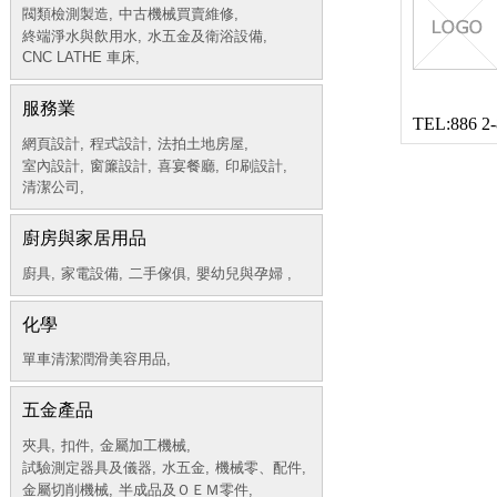
閥類檢測製造,
中古機械買賣維修,
終端淨水與飲用水,
水五金及衛浴設備,
CNC LATHE 車床,
服務業
TEL:886 2-
網頁設計,
程式設計,
法拍土地房屋,
室內設計,
窗簾設計,
喜宴餐廳,
印刷設計,
清潔公司,
廚房與家居用品
廚具,
家電設備,
二手傢俱,
嬰幼兒與孕婦 ,
化學
單車清潔潤滑美容用品,
五金產品
夾具,
扣件,
金屬加工機械,
試驗測定器具及儀器,
水五金,
機械零、配件,
金屬切削機械,
半成品及ＯＥＭ零件,