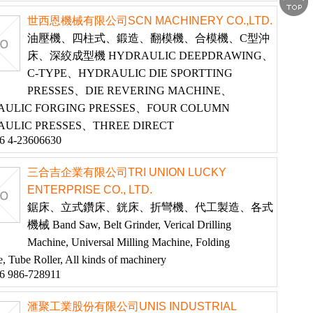
世西恩機械有限公司SCN MACHINERY CO.,LTD.
油壓機、四柱式、鍛造、翻模機、合模機、C型沖
床、深絞成型機 HYDRAULIC DEEPDRAWING、
C-TYPE、HYDRAULIC DIE SPORTTING
PRESSES、DIE REVERING MACHINE、
AULIC FORGING PRESSES、FOUR COLUMN
ULIC PRESSES、THREE DIRECT
6 4-23606630
三合吉企業有限公司TRI UNION LUCKY
ENTERPRISE CO., LTD.
鋸床、立式鑽床、銧床、折彎機、代工製造、各式
機械 Band Saw, Belt Grinder, Verical Drilling
Machine, Universal Milling Machine, Folding
, Tube Roller, All kinds of machinery
6 986-728911
滙聚工業股份有限公司UNIS INDUSTRIAL