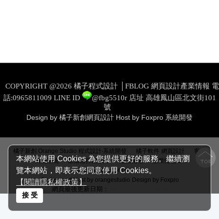
COPYRIGHT @2026 橘子程式設計 │FBLOG 網頁設計產業情報 電
話:0965811009
LINE ID
@fbg5510r
店址 高雄鳳山區北文街101
號
Design by 橘子新創網頁設計
Host by Foxpro 系統開發
│
│
橘子新創 Orange Studio 程式設計‧系統開發
橘子軟件
網頁設計
客戶
本網站使用 Cookies 為您提供更好的服務。繼續瀏
│
│
│
商情系統
部落格行銷‧日本
產業情報
產業情報
E-
覽本網站，即表示您同意使用 Cookies。
mail:help@foxpro.com.tw
System and Host by orangestudio
Design by Foxpro
【閱讀隱私權政策】
網頁最後更新日期：
08/09/2026 05:04:06
接 受