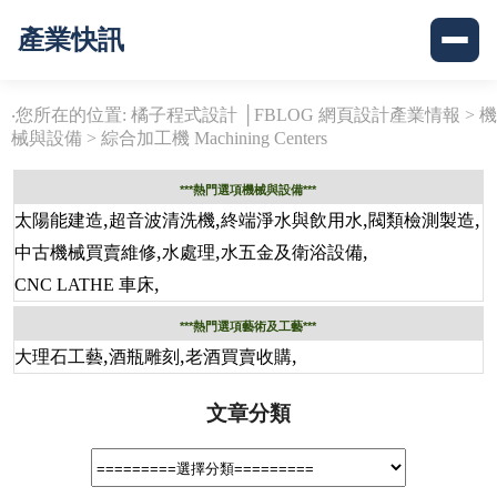
產業快訊
‧您所在的位置: 橘子程式設計 │FBLOG 網頁設計產業情報 >
機
械與設備
>
綜合加工機 Machining Centers
***熱門選項機械與設備***
,
,
,
,
太陽能建造
超音波清洗機
終端淨水與飲用水
閥類檢測製造
,
,
,
中古機械買賣維修
水處理
水五金及衛浴設備
,
CNC LATHE 車床
***熱門選項藝術及工藝***
,
,
,
大理石工藝
酒瓶雕刻
老酒買賣收購
文章分類