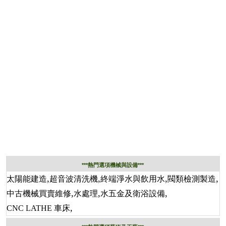
***熱門選項機械與設備***
,
,
,
,
太陽能建造
超音波清洗機
終端淨水與飲用水
閥類檢測製造
,
,
,
中古機械買賣維修
水處理
水五金及衛浴設備
,
CNC LATHE 車床