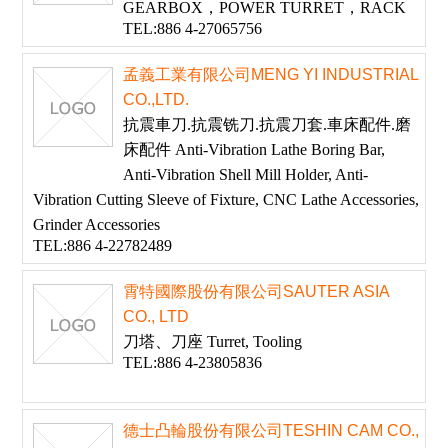
GEARBOX，POWER TURRET，RACK
TEL:886 4-27065756
孟義工業有限公司MENG YI INDUSTRIAL
CO.,LTD.
抗震車刀.抗震铣刀.抗震刀套.車床配件.磨
床配件 Anti-Vibration Lathe Boring Bar,
Anti-Vibration Shell Mill Holder, Anti-
Vibration Cutting Sleeve of Fixture, CNC Lathe Accessories,
Grinder Accessories
TEL:886 4-22782489
霄特國際股份有限公司SAUTER ASIA
CO., LTD
刀塔、刀座 Turret, Tooling
TEL:886 4-23805836
德士凸輪股份有限公司TESHIN CAM CO.,