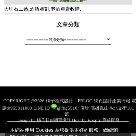
***熱門選項藝術及工藝***
,
,
,
大理石工藝
酒瓶雕刻
老酒買賣收購
文章分類
COPYRIGHT @2026 橘子程式設計 │FBLOG 網頁設計產業情報 電
話:0965811009
LINE ID
@fbg5510r
店址 高雄鳳山區北文街101
號
Design by 橘子新創網頁設計
Host by Foxpro 系統開發
本網站使用 Cookies 為您提供更好的服務。繼續瀏