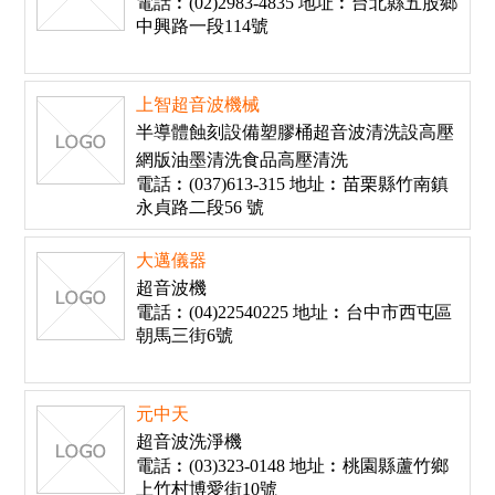
電話︰(02)2983-4835 地址︰台北縣五股鄉
中興路一段114號
上智超音波機械
半導體蝕刻設備塑膠桶超音波清洗設高壓
網版油墨清洗食品高壓清洗
電話︰(037)613-315 地址︰苗栗縣竹南鎮
永貞路二段56 號
大邁儀器
超音波機
電話︰(04)22540225 地址︰台中市西屯區
朝馬三街6號
元中天
超音波洗淨機
電話︰(03)323-0148 地址︰桃園縣蘆竹鄉
上竹村博愛街10號