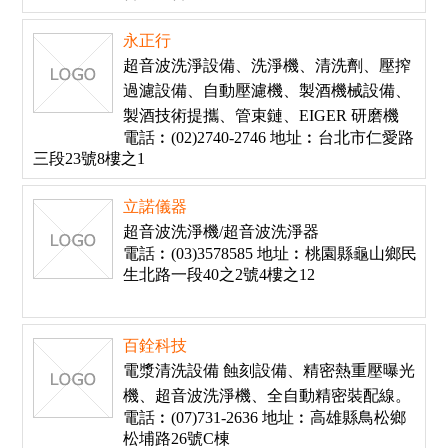
永正行
超音波洗淨設備、洗淨機、清洗劑、壓搾
過濾設備、自動壓濾機、製酒機械設備、
製酒技術提攜、管束鏈、EIGER 研磨機
電話︰(02)2740-2746 地址︰台北市仁愛路
三段23號8樓之1
立諾儀器
超音波洗淨機/超音波洗淨器
電話︰(03)3578585 地址︰桃園縣龜山鄉民
生北路一段40之2號4樓之12
百銓科技
電漿清洗設備 蝕刻設備、精密熱重壓曝光
機、超音波洗淨機、全自動精密裝配線。
電話︰(07)731-2636 地址︰高雄縣鳥松鄉
松埔路26號C棟