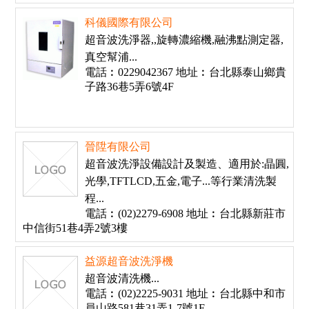
科儀國際有限公司
超音波洗淨器,,旋轉濃縮機,融沸點測定器,
真空幫浦...
電話︰0229042367 地址︰台北縣泰山鄉貴
子路36巷5弄6號4F
晉陞有限公司
超音波洗淨設備設計及製造、適用於:晶圓,
光學,TFTLCD,五金,電子...等行業清洗製
程...
電話︰(02)2279-6908 地址︰台北縣新莊市
中信街51巷4弄2號3樓
益源超音波洗淨機
超音波清洗機...
電話︰(02)2225-9031 地址︰台北縣中和市
員山路581巷31弄1-7號1F