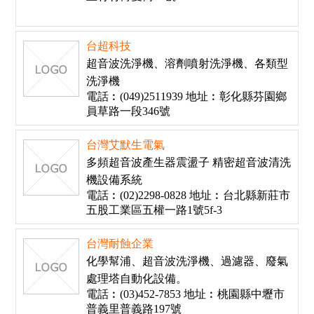
台超科技
超音波洗淨機、溶劑噴射洗淨機、各類型
洗淨機
電話︰(049)2511939 地址︰彰化縣芬園鄉
員草路一段346號
台灣艾默生電氣
多頻超音波產生器震盪子 精密超音波清洗
機設備系統
電話︰(02)2298-0828 地址︰台北縣新莊市
五股工業區五權一路1號5f-3
台灣耐蝕企業
化學幫浦、超音波洗淨機、過濾器、廢氣
處理塔自動化設備。
電話︰(03)452-7853 地址︰桃園縣中壢市
普義里普義路197號