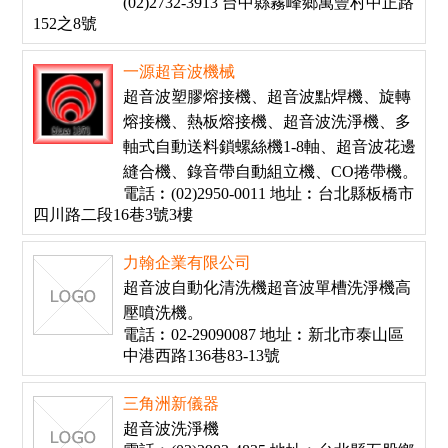
(02)2732-3913 台中縣霧峰鄉萬豐村中正路
152之8號
一源超音波機械
超音波塑膠熔接機、超音波點焊機、旋轉
熔接機、熱板熔接機、超音波洗淨機、多
軸式自動送料鎖螺絲機1-8軸、超音波花邊
縫合機、錄音帶自動組立機、CO捲帶機。
電話︰(02)2950-0011 地址︰台北縣板橋市
四川路二段16巷3號3樓
力翰企業有限公司
超音波自動化清洗機超音波單槽洗淨機高
壓噴洗機。
電話︰02-29090087 地址︰新北市泰山區
中港西路136巷83-13號
三角洲新儀器
超音波洗淨機