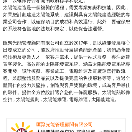
據，以確保符合相關的政府標準和規定。
太陽能建造
是一個複雜的過程，需要專業知識和技能。因此，
如果您計劃建造太陽能系統，建議與具有
太陽能建造
經驗的專
業公司合作，以確保項目的成功和高效運行。此外，要確保您
的系統符合當地的法規和規定，以確保合法運營。
匯聚光能管理顧問有限公司創立於2017年，是以綠能發展核心
出發成立的公司，隨政府推動發展綠色能源產業，我們憑藉優
勢技術及專業人才，依客戶需求，提供一站式服務，專注於建
置客製化、高效能的太陽能發電系統。涵蓋太陽能發電系統專
案開發、設計模擬、專業施工、電廠維運及電廠運營行政流
程。兼顧整體服務品質以及提供完善的售後服務等等，透過全
體同仁的努力與堅持，創造與客戶雙贏的環境，成為客戶最佳
的夥伴。提供全方位設計適合您的一條龍服務。
太陽能熱影像
空拍 ,
太陽能規劃 ,
太陽能維運,
電廠維運 ,
太陽能建造,
匯聚光能管理顧問有限公司
太陽能熱影像空拍 ,電廠維運 , 太陽能規劃