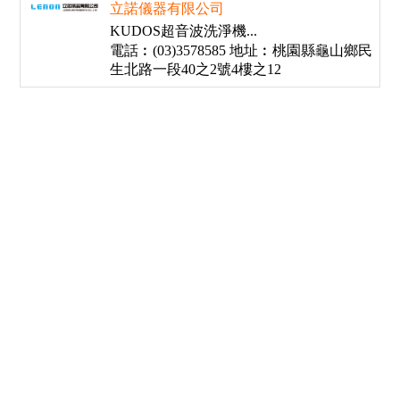
立諾儀器有限公司
KUDOS超音波洗淨機...
電話︰(03)3578585 地址︰桃園縣龜山鄉民
生北路一段40之2號4樓之12