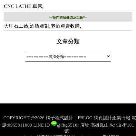
,
CNC LATHE 車床
***熱門選項藝術及工藝***
,
,
,
大理石工藝
酒瓶雕刻
老酒買賣收購
文章分類
COPYRIGHT @2026 橘子程式設計 │FBLOG 網頁設計產業情報 電
話:0965811009
LINE ID
@fbg5510r
店址 高雄鳳山區北文街101
號