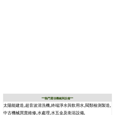
***熱門選項機械與設備***
,
,
,
,
太陽能建造
超音波清洗機
終端淨水與飲用水
閥類檢測製造
,
,
,
中古機械買賣維修
水處理
水五金及衛浴設備