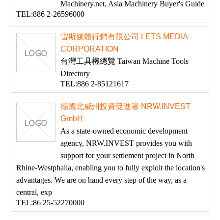
Machinery.net, Asia Machinery Buyer's Guide
TEL:886 2-26596000
雷斯媒體行銷有限公司 LETS MEDIA
CORPORATION
台灣工具機總覽 Taiwan Machine Tools
Directory
TEL:886 2-85121617
德國北威州投資促進署 NRW.INVEST
GmbH
As a state-owned economic development
agency, NRW.INVEST provides you with
support for your settlement project in North
Rhine-Westphalia, enabling you to fully exploit the location's
advantages. We are on hand every step of the way, as a
central, exp
TEL:86 25-52270000