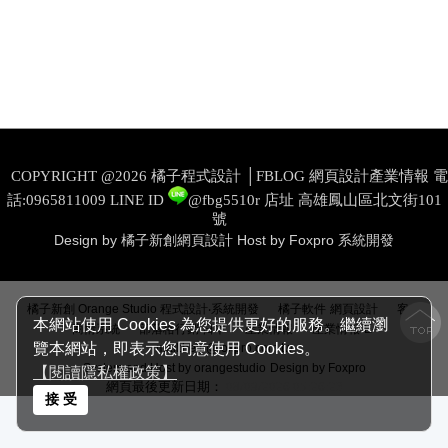
COPYRIGHT @2026 橘子程式設計 │FBLOG 網頁設計產業情報 電
話:0965811009
LINE ID
@fbg5510r
店址 高雄鳳山區北文街101
號
Design by 橘子新創網頁設計
Host by Foxpro 系統開發
│
│
橘子新創 Orange Studio 程式設計‧系統開發
橘子軟件
網頁設計
客戶
本網站使用 Cookies 為您提供更好的服務。繼續瀏
│
│
│
商情系統
部落格行銷‧日本
產業情報
產業情報
E-
覽本網站，即表示您同意使用 Cookies。
mail:help@foxpro.com.tw
System and Host by orangestudio
Design by Foxpro
【閱讀隱私權政策】
網頁最後更新日期：
08/09/2026 05:26:23
接 受