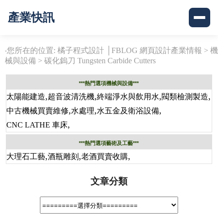
產業快訊
‧您所在的位置: 橘子程式設計 │FBLOG 網頁設計產業情報 >
機
械與設備
>
碳化鎢刀 Tungsten Carbide Cutters
***熱門選項機械與設備***
,
,
,
,
太陽能建造
超音波清洗機
終端淨水與飲用水
閥類檢測製造
,
,
,
中古機械買賣維修
水處理
水五金及衛浴設備
,
CNC LATHE 車床
***熱門選項藝術及工藝***
,
,
,
大理石工藝
酒瓶雕刻
老酒買賣收購
文章分類